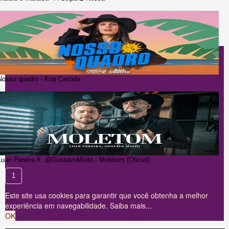
Nosso quadro - Ana Castela
Luan Pereira ft. @GustavoMioto - Moletom (Oficial)
1
Este site usa cookies para garantir que você obtenha a melhor
experiência em navegabilidade.
Saiba mais...
OK