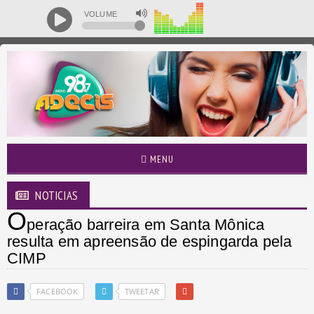
VOLUME
MENU
NOTICIAS
O
peração barreira em Santa Mônica
resulta em apreensão de espingarda pela
CIMP
FACEBOOK
TWEETAR