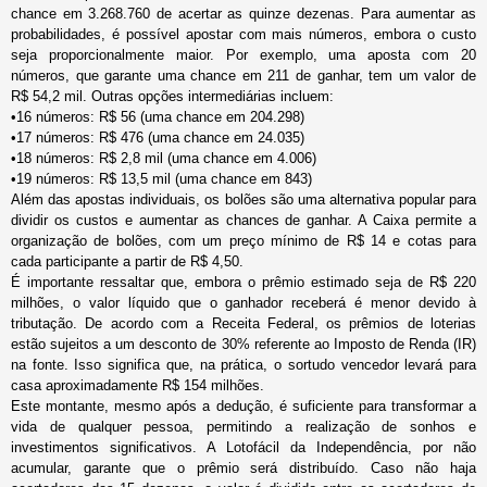
chance em 3.268.760 de acertar as quinze dezenas. Para aumentar as
probabilidades, é possível apostar com mais números, embora o custo
seja proporcionalmente maior. Por exemplo, uma aposta com 20
números, que garante uma chance em 211 de ganhar, tem um valor de
R$ 54,2 mil. Outras opções intermediárias incluem:
•
16 números: R$ 56 (uma chance em 204.298)
•
17 números: R$ 476 (uma chance em 24.035)
•
18 números: R$ 2,8 mil (uma chance em 4.006)
•
19 números: R$ 13,5 mil (uma chance em 843)
Além das apostas individuais, os bolões são uma alternativa popular para
dividir os custos e aumentar as chances de ganhar. A Caixa permite a
organização de bolões, com um preço mínimo de R$ 14 e cotas para
cada participante a partir de R$ 4,50.
É importante ressaltar que, embora o prêmio estimado seja de R$ 220
milhões, o valor líquido que o ganhador receberá é menor devido à
tributação. De acordo com a Receita Federal, os prêmios de loterias
estão sujeitos a um desconto de 30% referente ao Imposto de Renda (IR)
na fonte. Isso significa que, na prática, o sortudo vencedor levará para
casa aproximadamente R$ 154 milhões.
Este montante, mesmo após a dedução, é suficiente para transformar a
vida de qualquer pessoa, permitindo a realização de sonhos e
investimentos significativos. A Lotofácil da Independência, por não
acumular, garante que o prêmio será distribuído. Caso não haja